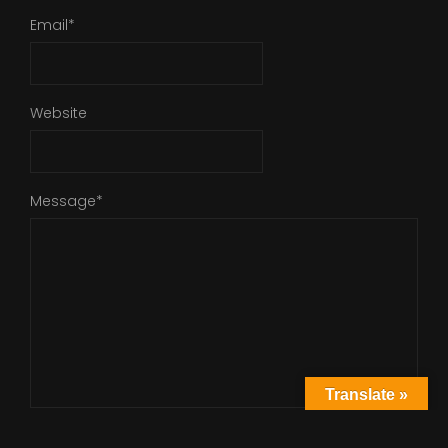
Email
*
Website
Message
*
Translate »