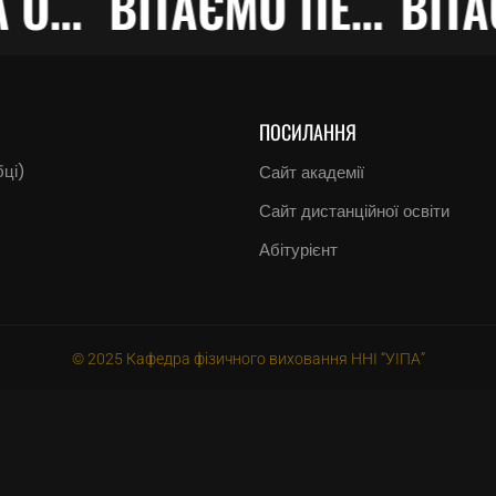
КЛІМОВА ОЛЕНА ПЕРЕМОЖНИЦЯ ВСЕУКРАЇНСЬКИХ змагань”PARADIZ CUP”!!!
ВІТАЄМО ПЕРЕМОЖЦІВ!!!
ПОСИЛАННЯ
бці)
Сайт академії
Сайт дистанційної освіти
Абітурієнт
© 2025 Кафедра фізичного виховання ННІ “УІПА”