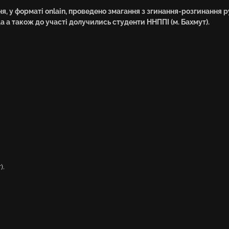
ня, у форматі onlain, проведено змагання з згинання-розгинання 
а а також до участі долучились студенти ННППІ (м. Бахмут).
).