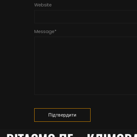
Website
Message
*