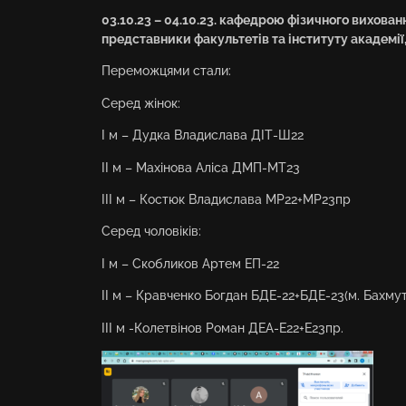
03.10.23 – 04.10.23. кафедрою фізичного вихован
представники факультетів та інституту академії,
Переможцями стали:
Серед жінок:
І м – Дудка Владислава ДІТ-Ш22
ІІ м – Махінова Аліса ДМП-МТ23
ІІІ м – Костюк Владислава МР22+МР23пр
Серед чоловіків:
І м – Скобликов Артем ЕП-22
ІІ м – Кравченко Богдан БДЕ-22+БДЕ-23(м. Бахмут
ІІІ м -Колетвінов Роман ДЕА-Е22+Е23пр.